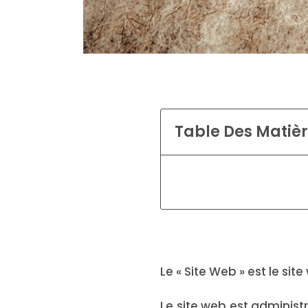
Table Des Matiè
Le « Site Web » est le si
Le site web est administ