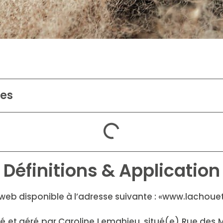
res
Définitions & Application
te web disponible à l’adresse suivante : «www.lachouet
ré et géré par Caroline Lemahieu, situé(e) Rue des 