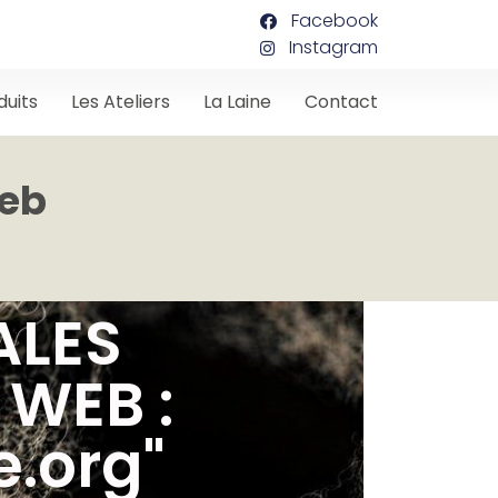
Facebook
Instagram
duits
Les Ateliers
La Laine
Contact
web
ALES
 WEB :
.org"